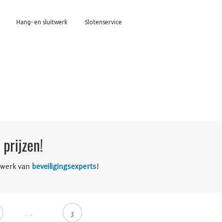
Hang- en sluitwerk
Slotenservice
prijzen!
twerk van
beveiligingsexperts
!
3