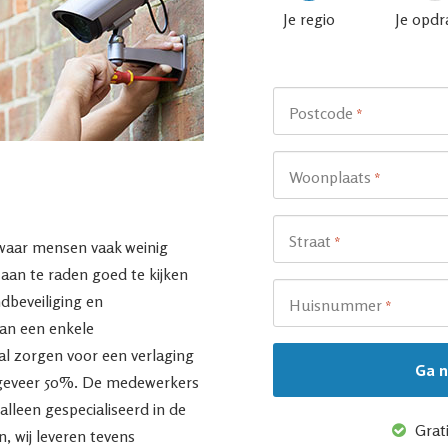
Je regio
Je opdr
Postcode
*
Woonplaats
*
Straat
*
 waar mensen vaak weinig
aan te raden goed te kijken
ndbeveiliging en
Huisnummer
*
van een enkele
l zorgen voor een verlaging
ngeveer 50%. De medewerkers
alleen gespecialiseerd in de
Grati
n, wij leveren tevens