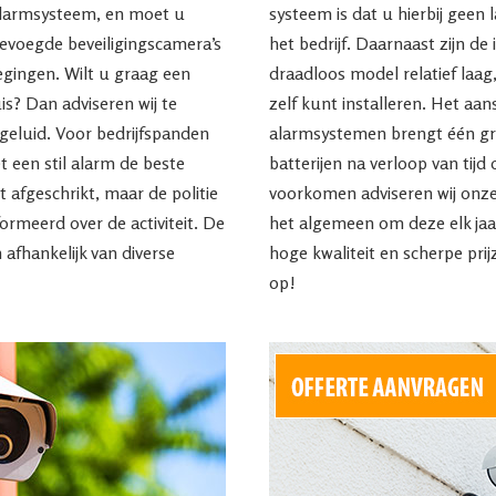
alarmsysteem, en moet u
systeem is dat u hierbij geen 
evoegde beveiligingscamera’s
het bedrijf. Daarnaast zijn de
egingen. Wilt u graag een
draadloos model relatief laa
uis? Dan adviseren wij te
zelf kunt installeren. Het aa
geluid. Voor bedrijfspanden
alarmsystemen brengt één gro
 een stil alarm de beste
batterijen na verloop van tij
t afgeschrikt, maar de politie
voorkomen adviseren wij onz
ormeerd over de activiteit. De
het algemeen om deze elk jaa
 afhankelijk van diverse
hoge kwaliteit en scherpe pri
op!