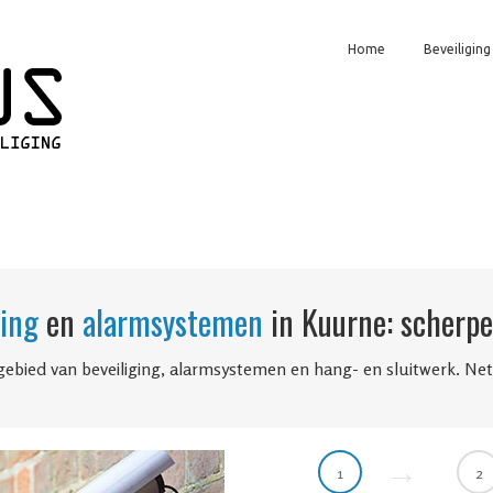
Home
Beveiliging
ging
en
alarmsystemen
in Kuurne: scherpe 
gebied van beveiliging, alarmsystemen en hang- en sluitwerk. Ne
1
2