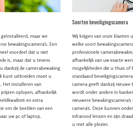
Soorten beveiligingscamera
geïnstalleerd, maar we
Wij krijgen van onze klanten 
rse bewakingscamera’s. Een
welke soort bewakingscamera 
neel voordeel dat u niet
professionele camerabewaking
nde is, maar dat u tevens
afhankelijk van uw exacte we
l u dankzij de camerabewaking
mogelijkheden die u thuis of 
erk kunt uitbreiden moet u
standaard beveiligingscamera
. Het installeren van
camera geeft dankzij nieuwe 
prijzen oplopen, afhankelijk
wordt onder andere in banken
eldkwaliteit en extra
nieuwere bewakingscamera’s 
ptie om de beelden van een
camera’s. Deze kunnen onder
aar uw pc of laptop.
infrarood lenzen en zijn draa
u met alle plezier.