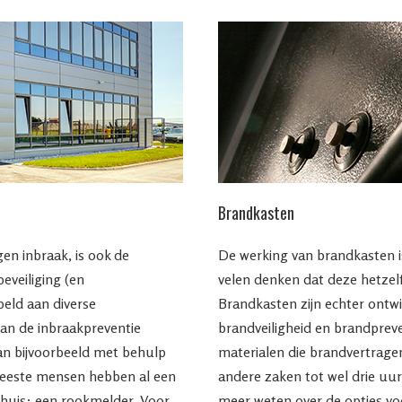
Brandkasten
gen inbraak, is ook de
De werking van brandkasten 
eveiliging (en
velen denken dat deze hetzelf
eld aan diverse
Brandkasten zijn echter ontw
van de inbraakpreventie
brandveiligheid en brandpreve
an bijvoorbeeld met behulp
materialen die brandvertrag
meeste mensen hebben al een
andere zaken tot wel drie uur
 huis: een rookmelder. Voor
meer weten over de opties vo