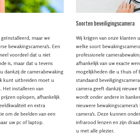
Soorten beveiligingscamera
geïnstalleerd, maar we
Wij krijgen van onze klanten 
rse bewakingscamera’s. Een
welke soort bewakingscamera 
neel voordeel dat u niet
professionele camerabewaking
nde is, maar dat u tevens
afhankelijk van uw exacte we
l u dankzij de camerabewaking
mogelijkheden die u thuis of 
erk kunt uitbreiden moet u
standaard beveiligingscamera
. Het installeren van
camera geeft dankzij nieuwe 
prijzen oplopen, afhankelijk
wordt onder andere in banken
eldkwaliteit en extra
nieuwere bewakingscamera’s 
ptie om de beelden van een
camera’s. Deze kunnen onder
aar uw pc of laptop.
infrarood lenzen en zijn draa
u met alle plezier.