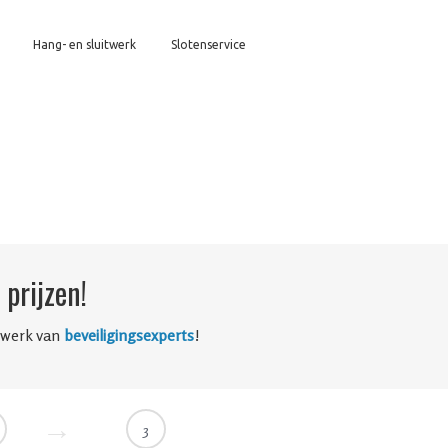
Hang- en sluitwerk
Slotenservice
prijzen!
twerk van
beveiligingsexperts
!
3