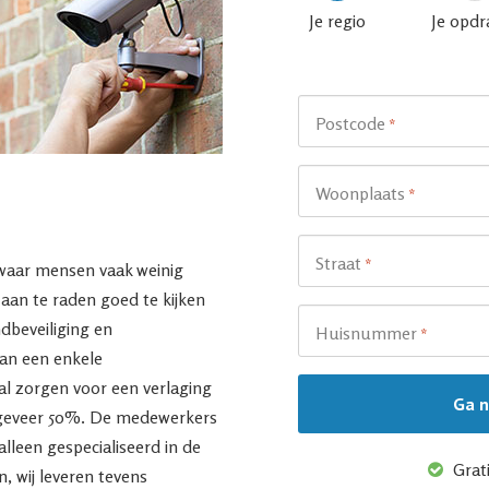
Je regio
Je opdr
Postcode
*
Woonplaats
*
Straat
*
 waar mensen vaak weinig
aan te raden goed te kijken
ndbeveiliging en
Huisnummer
*
van een enkele
l zorgen voor een verlaging
ngeveer 50%. De medewerkers
alleen gespecialiseerd in de
Grati
n, wij leveren tevens