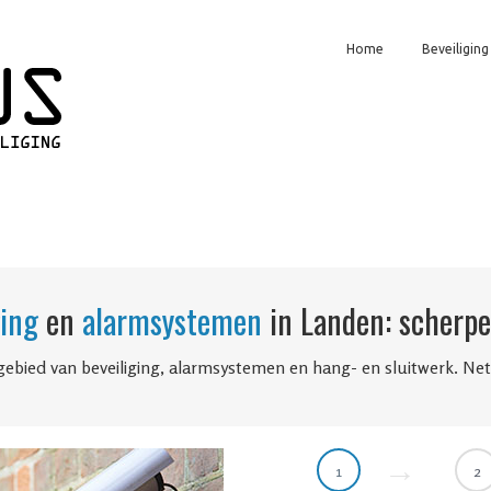
Home
Beveiliging
ging
en
alarmsystemen
in Landen: scherpe 
gebied van beveiliging, alarmsystemen en hang- en sluitwerk. Ne
1
2