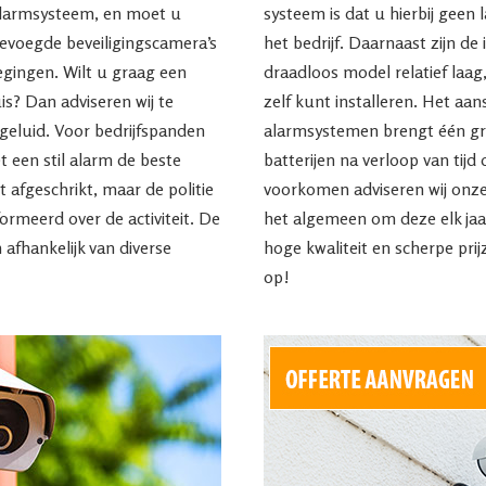
alarmsysteem, en moet u
systeem is dat u hierbij geen 
evoegde beveiligingscamera’s
het bedrijf. Daarnaast zijn de
egingen. Wilt u graag een
draadloos model relatief laa
uis? Dan adviseren wij te
zelf kunt installeren. Het aa
geluid. Voor bedrijfspanden
alarmsystemen brengt één gro
 een stil alarm de beste
batterijen na verloop van tij
t afgeschrikt, maar de politie
voorkomen adviseren wij onz
ormeerd over de activiteit. De
het algemeen om deze elk jaa
 afhankelijk van diverse
hoge kwaliteit en scherpe pri
op!