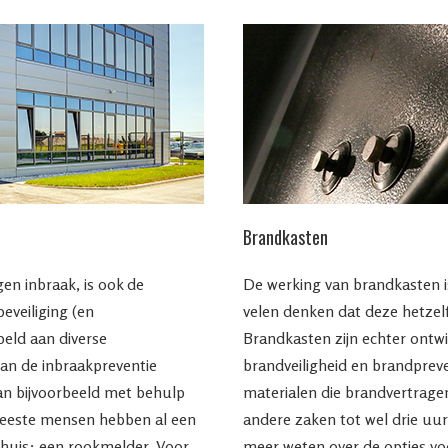
Brandkasten
gen inbraak, is ook de
De werking van brandkasten 
eveiliging (en
velen denken dat deze hetzelf
eld aan diverse
Brandkasten zijn echter ontw
van de inbraakpreventie
brandveiligheid en brandpreve
an bijvoorbeeld met behulp
materialen die brandvertrag
meeste mensen hebben al een
andere zaken tot wel drie uur
 huis: een rookmelder. Voor
meer weten over de opties vo