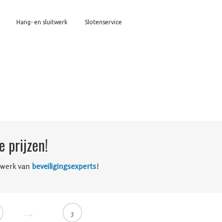
Hang- en sluitwerk
Slotenservice
 prijzen!
twerk van
beveiligingsexperts
!
3