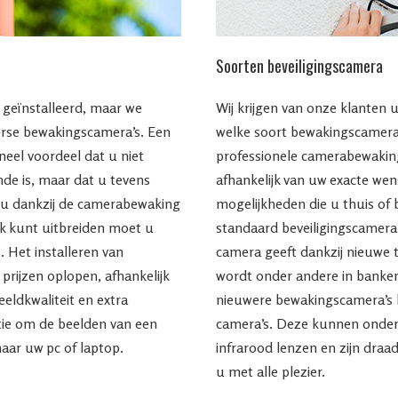
Soorten beveiligingscamera
geïnstalleerd, maar we
Wij krijgen van onze klanten
rse bewakingscamera’s. Een
welke soort bewakingscamera 
neel voordeel dat u niet
professionele camerabewaking
nde is, maar dat u tevens
afhankelijk van uw exacte we
l u dankzij de camerabewaking
mogelijkheden die u thuis of 
erk kunt uitbreiden moet u
standaard beveiligingscamera
. Het installeren van
camera geeft dankzij nieuwe 
prijzen oplopen, afhankelijk
wordt onder andere in banken
eldkwaliteit en extra
nieuwere bewakingscamera’s 
ptie om de beelden van een
camera’s. Deze kunnen onder
aar uw pc of laptop.
infrarood lenzen en zijn draa
u met alle plezier.