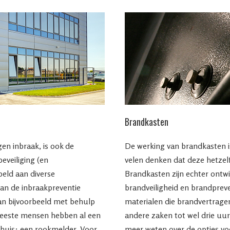
Brandkasten
gen inbraak, is ook de
De werking van brandkasten 
eveiliging (en
velen denken dat deze hetzelf
eld aan diverse
Brandkasten zijn echter ontw
van de inbraakpreventie
brandveiligheid en brandpreve
an bijvoorbeeld met behulp
materialen die brandvertrag
meeste mensen hebben al een
andere zaken tot wel drie uur
 huis: een rookmelder. Voor
meer weten over de opties vo