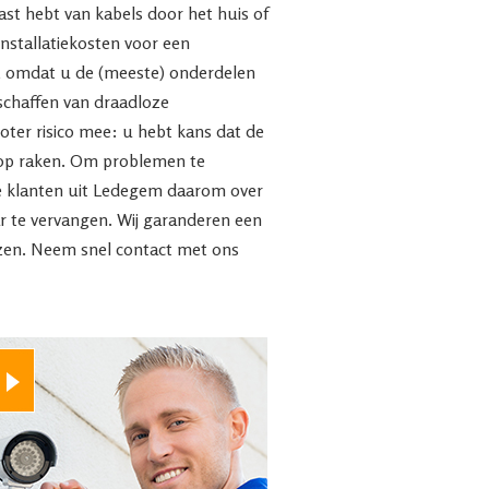
last hebt van kabels door het huis of
 installatiekosten voor een
g, omdat u de (meeste) onderdelen
nschaffen van draadloze
ter risico mee: u hebt kans dat de
d op raken. Om problemen te
e klanten uit Ledegem daarom over
r te vervangen. Wij garanderen een
jzen. Neem snel contact met ons