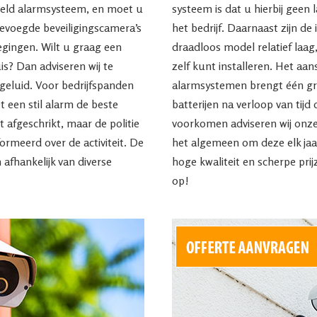
beld alarmsysteem, en moet u
systeem is dat u hierbij geen 
evoegde beveiligingscamera’s
het bedrijf. Daarnaast zijn de
egingen. Wilt u graag een
draadloos model relatief laa
uis? Dan adviseren wij te
zelf kunt installeren. Het aa
geluid. Voor bedrijfspanden
alarmsystemen brengt één gro
 een stil alarm de beste
batterijen na verloop van tij
t afgeschrikt, maar de politie
voorkomen adviseren wij onz
ormeerd over de activiteit. De
het algemeen om deze elk jaa
 afhankelijk van diverse
hoge kwaliteit en scherpe pri
op!