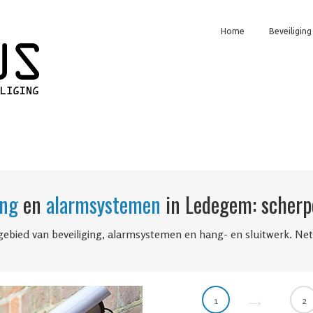
Home
Beveiliging
ing
en
alarmsystemen
in Ledegem: scherpe
gebied van beveiliging, alarmsystemen en hang- en sluitwerk. Ne
1
2