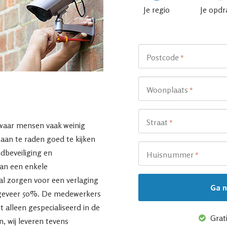
Je regio
Je opdr
Postcode
*
Woonplaats
*
Straat
*
 waar mensen vaak weinig
aan te raden goed te kijken
ndbeveiliging en
Huisnummer
*
van een enkele
l zorgen voor een verlaging
ngeveer 50%. De medewerkers
 alleen gespecialiseerd in de
Grati
n, wij leveren tevens