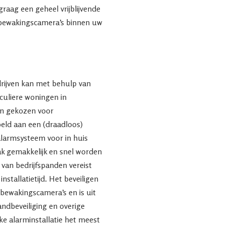
 graag een geheel vrijblijvende
 bewakingscamera’s binnen uw
rijven kan met behulp van
iculiere woningen in
en gekozen voor
ld aan een (draadloos)
alarmsysteem voor in huis
aak gemakkelijk en snel worden
 van bedrijfspanden vereist
stallatietijd. Het beveiligen
 bewakingscamera’s en is uit
andbeveiliging en overige
e alarminstallatie het meest