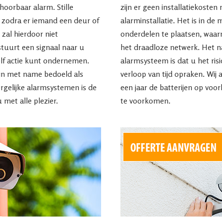
 hoorbaar alarm. Stille
zijn er geen installatiekosten
zodra er iemand een deur of
alarminstallatie. Het is in de
zal hierdoor niet
onderdelen te plaatsen, waarn
uurt een signaal naar u
het draadloze netwerk. Het n
zelf actie kunt ondernemen.
alarmsysteem is dat u het risi
jn met name bedoeld als
verloop van tijd opraken. Wij
rgelijke alarmsystemen is de
een jaar de batterijen op vo
u met alle plezier.
te voorkomen.