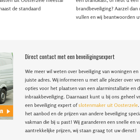
listen uit Oosterzele meestal
een brandkast, of hebt u een
 naast de standaard
brandbeveiliging? Aarzel dan 
vullen en wij beantwoorden u
Direct contact met een beveiligingsexpert
Wie meer wil weten over beveiliging van woningen en b
juiste adres. Wij informeren u met alle plezier over 
opties voor het plaatsen van een alarminstallatie en
inbraakbeveiliging. Daarnaast kunt u bij ons geheel vr
een beveiliging expert of
slotenmaker uit Oosterzele
.
het aanbod en de prijzen van andere beveiliging speci
vakman die bij u past! Wij garanderen een snelle en 
aantrekkelijke prijzen, wij staan graag tot uw dienst!