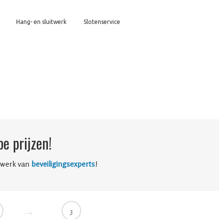
Hang- en sluitwerk
Slotenservice
e prijzen!
twerk van
beveiligingsexperts
!
3