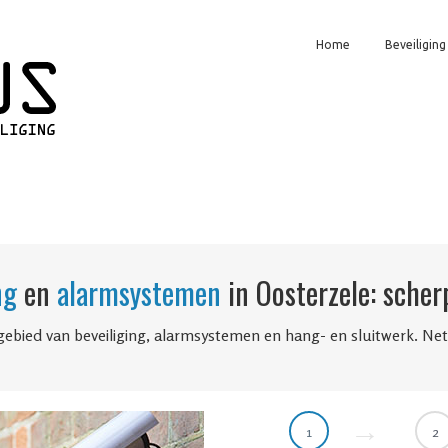
Home
Beveiliging
ng
en
alarmsystemen
in Oosterzele: scherp
gebied van beveiliging, alarmsystemen en hang- en sluitwerk. Ne
1
2