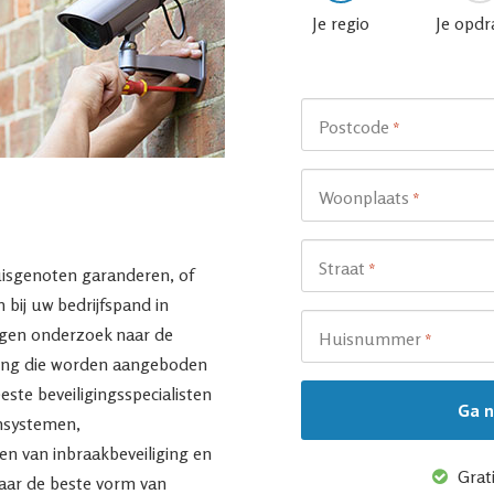
Je regio
Je opdr
Postcode
*
Woonplaats
*
Straat
*
huisgenoten garanderen, of
bij uw bedrijfspand in
egen onderzoek naar de
Huisnummer
*
ging die worden aangeboden
eeste beveiligingsspecialisten
rmsystemen,
n van inbraakbeveiliging en
Grati
aar de beste vorm van