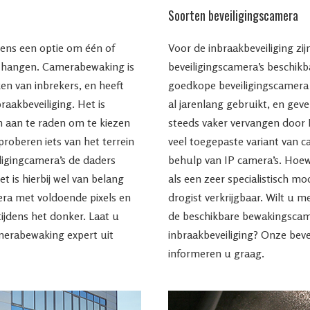
Soorten beveiligingscamera
evens een optie om één of
Voor de inbraakbeveiliging zij
 hangen. Camerabewaking is
beveiligingscamera’s beschik
ken van inbrekers, en heeft
goedkope beveiligingscamera 
raakbeveiliging. Het is
al jarenlang gebruikt, en ge
en aan te raden om te kiezen
steeds vaker vervangen door
oberen iets van het terrein
veel toegepaste variant van 
iligingcamera’s de daders
behulp van IP camera’s. Hoew
 is hierbij wel van belang
als een zeer specialistisch mod
era met voldoende pixels en
drogist verkrijgbaar. Wilt u
tijdens het donker. Laat u
de beschikbare bewakingscame
merabewaking expert uit
inbraakbeveiliging? Onze beve
informeren u graag.