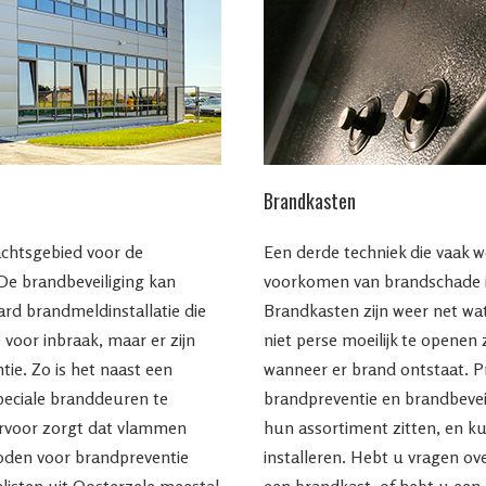
Brandkasten
achtsgebied voor de
Een derde techniek die vaak 
 De brandbeveiliging kan
voorkomen van brandschade is
rd brandmeldinstallatie die
Brandkasten zijn weer net wa
 voor inbraak, maar er zijn
niet perse moeilijk te openen
ie. Zo is het naast een
wanneer er brand ontstaat. P
peciale branddeuren te
brandpreventie en brandbeveil
ervoor zorgt dat vlammen
hun assortiment zitten, en k
oden voor brandpreventie
installeren. Hebt u vragen ov