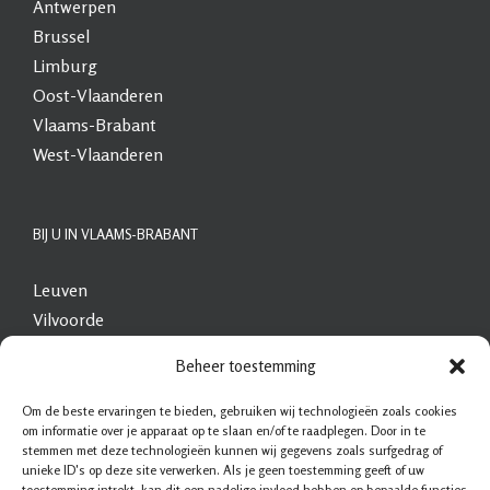
Antwerpen
Brussel
Limburg
Oost-Vlaanderen
Vlaams-Brabant
West-Vlaanderen
BIJ U IN VLAAMS-BRABANT
Leuven
Vilvoorde
Dilbeek
Beheer toestemming
Halle
Grimbergen
Om de beste ervaringen te bieden, gebruiken wij technologieën zoals cookies
om informatie over je apparaat op te slaan en/of te raadplegen. Door in te
Sint-Pieters-Leeuw
stemmen met deze technologieën kunnen wij gegevens zoals surfgedrag of
Tienen
unieke ID's op deze site verwerken. Als je geen toestemming geeft of uw
toestemming intrekt, kan dit een nadelige invloed hebben op bepaalde functies