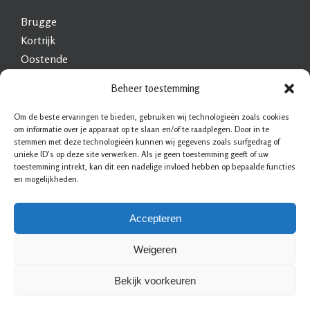
Brugge
Kortrijk
Oostende
Roeselare
Beheer toestemming
Waregem
Ieper
Om de beste ervaringen te bieden, gebruiken wij technologieën zoals cookies
om informatie over je apparaat op te slaan en/of te raadplegen. Door in te
Knokke-Heist
stemmen met deze technologieën kunnen wij gegevens zoals surfgedrag of
Menen
unieke ID's op deze site verwerken. Als je geen toestemming geeft of uw
toestemming intrekt, kan dit een nadelige invloed hebben op bepaalde functies
Wevelgem
en mogelijkheden.
Harelbeke
Izegem
Accepteren
Weigeren
Bekijk voorkeuren
Slotenmaker & Beveiliging
|
Sitemap
|
Privacy statement
|
Voorwaarden
|