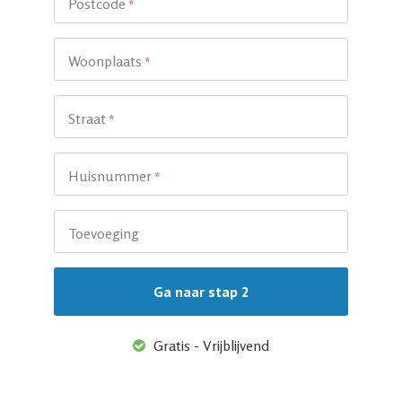
Postcode
*
Woonplaats
*
Straat
*
Huisnummer
*
Toevoeging
Gratis - Vrijblijvend