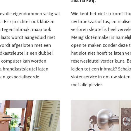
evolle eigendommen veilig wil
Wie kent het niet: u komt thu
. Er zijn echter ook kluizen
uw broekzak of tas, en realise
n tegen inbraak, maar ook
verloren sleutel is heel verve
gplaats wordt aangeduid met
Menig slotenmaker is namelijk
wordt afgesloten met een
open te maken zonder deze te
dkastsleutel is een dubbel
het slot niet hoeft te laten 
en computer kan worden
reservesleutel verder kunt. B
a brandkastsleutel laten
leiden tot een inbraak? Scha
een gespecialiseerde
slotenservice in om uw sloten
met alle plezier.