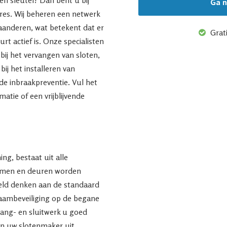
dres. Wij beheren een netwerk
laanderen, wat betekent dat er
Grati
urt actief is. Onze specialisten
 bij het vervangen van sloten,
bij het installeren van
 de inbraakpreventie. Vul het
atie of een vrijblijvende
ng, bestaat uit alle
ramen en deuren worden
eeld denken aan de standaard
raambeveiliging op de begane
hang- en sluitwerk u goed
n uw slotenmaker uit