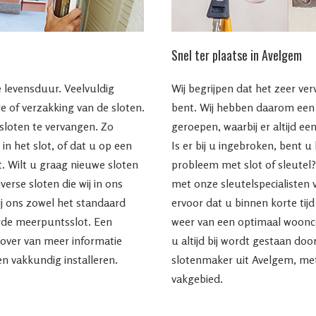
Snel ter plaatse in Avelgem
 levensduur. Veelvuldig
Wij begrijpen dat het zeer ve
ge of verzakking van de sloten.
bent. Wij hebben daarom een s
 sloten te vervangen. Zo
geroepen, waarbij er altijd een
in het slot, of dat u op een
Is er bij u ingebroken, bent u
. Wilt u graag nieuwe sloten
probleem met slot of sleutel?
verse sloten die wij in ons
met onze sleutelspecialisten 
ij ons zowel het standaard
ervoor dat u binnen korte tij
erde meerpuntsslot. Een
weer van een optimaal woonco
over van meer informatie
u altijd bij wordt gestaan do
en vakkundig installeren.
slotenmaker uit Avelgem, met
vakgebied.