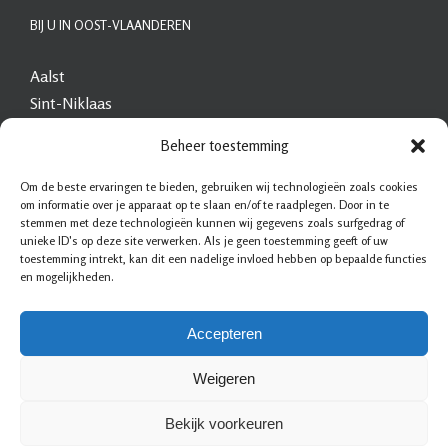
BIJ U IN OOST-VLAANDEREN
Aalst
Sint-Niklaas
Beveren
Beheer toestemming
Dendermonde
Lokeren
Om de beste ervaringen te bieden, gebruiken wij technologieën zoals cookies
om informatie over je apparaat op te slaan en/of te raadplegen. Door in te
Ninove
stemmen met deze technologieën kunnen wij gegevens zoals surfgedrag of
Evergem
unieke ID's op deze site verwerken. Als je geen toestemming geeft of uw
toestemming intrekt, kan dit een nadelige invloed hebben op bepaalde functies
Geraardsbergen
en mogelijkheden.
Oudenaarde
Deinze
Accepteren
Weigeren
Bekijk voorkeuren