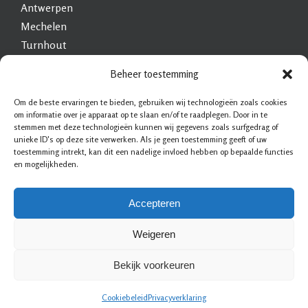
Antwerpen
Mechelen
Turnhout
Heist-op-den-Berg
Beheer toestemming
Brasschaat
Geel
Om de beste ervaringen te bieden, gebruiken wij technologieën zoals cookies
om informatie over je apparaat op te slaan en/of te raadplegen. Door in te
Mol
stemmen met deze technologieën kunnen wij gegevens zoals surfgedrag of
Lier
unieke ID's op deze site verwerken. Als je geen toestemming geeft of uw
toestemming intrekt, kan dit een nadelige invloed hebben op bepaalde functies
Schoten
en mogelijkheden.
Brecht
Herentals
Accepteren
Weigeren
Bekijk voorkeuren
Slotenmaker & Beveiliging
|
Sitemap
|
Privacy statement
|
Voorwaarden
|
Cookiebeleid
Privacyverklaring
Disclaimer
|
Contact
|
Bedrijf aanmelden