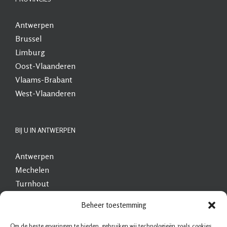
Antwerpen
Brussel
Limburg
Oost-Vlaanderen
Vlaams-Brabant
West-Vlaanderen
BIJ U IN ANTWERPEN
Antwerpen
Mechelen
Turnhout
Heist-op-den-Berg
Beheer toestemming
Brasschaat
Geel
Om de beste ervaringen te bieden, gebruiken wij technologieën zoals cookies