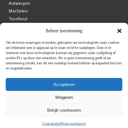
Antwerpen
Mechelen
Turnhout
Heist-op-den-Berg
Beheer toestemming
Brasschaat
Geel
Om de beste ervaringen te bieden, gebruiken wij technologieën zoals cookies
om informatie over je apparaat op te slaan en/of te raadplegen. Door in te
Mol
stemmen met deze technologieën kunnen wij gegevens zoals surfgedrag of
Lier
unieke ID's op deze site verwerken. Als je geen toestemming geeft of uw
toestemming intrekt, kan dit een nadelige invloed hebben op bepaalde functies
Schoten
en mogelijkheden.
Brecht
Herentals
Accepteren
Weigeren
Bekijk voorkeuren
Slotenmaker & Beveiliging
|
Sitemap
|
Privacy statement
|
Voorwaarden
|
Cookiebeleid
Privacyverklaring
Disclaimer
|
Contact
|
Bedrijf aanmelden