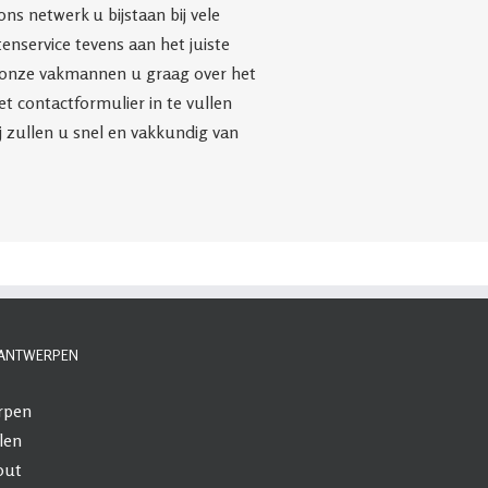
ns netwerk u bijstaan bij vele
enservice tevens aan het juiste
en onze vakmannen u graag over het
et contactformulier in te vullen
ij zullen u snel en vakkundig van
N ANTWERPEN
rpen
len
out