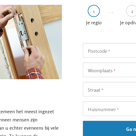
1
2
Je regio
Je opdr
Postcode
*
Woonplaats
*
Straat
*
Huisnummer
*
gemeen het meest ingezet
nneer mensen zijn
n u echter eveneens bij vele
ijn. Zo kunnen de