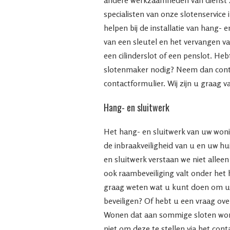
specialisten van onze slotenservice 
helpen bij de installatie van hang- 
van een sleutel en het vervangen va
een cilinderslot of een penslot. He
slotenmaker nodig? Neem dan conta
contactformulier. Wij zijn u graag v
Hang- en sluitwerk
Het hang- en sluitwerk van uw woni
de inbraakveiligheid van u en uw h
en sluitwerk verstaan we niet allee
ook raambeveiliging valt onder het 
graag weten wat u kunt doen om uw
beveiligen? Of hebt u een vraag ove
Wonen dat aan sommige sloten wo
niet om deze te stellen via het cont