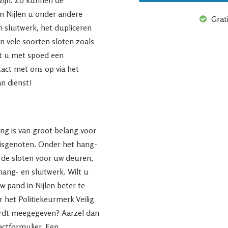
in Nijlen u onder andere
Grati
en sluitwerk, het dupliceren
n vele soorten sloten zoals
bt u met spoed een
ct met ons op via het
an dienst!
ng is van groot belang voor
uisgenoten. Onder het hang-
n de sloten voor uw deuren,
hang- en sluitwerk. Wilt u
 pand in Nijlen beter te
r het Politiekeurmerk Veilig
rdt meegegeven? Aarzel dan
actformulier. Een