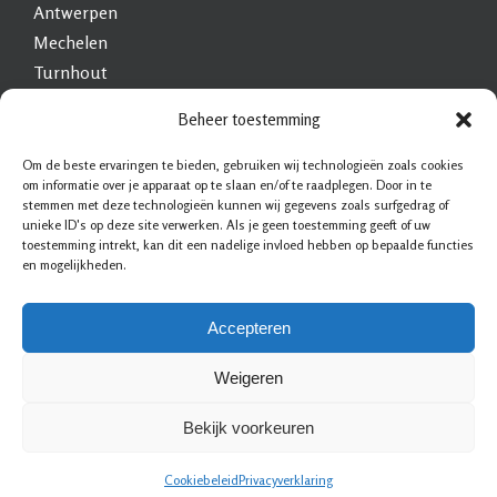
Antwerpen
Mechelen
Turnhout
Heist-op-den-Berg
Beheer toestemming
Brasschaat
Geel
Om de beste ervaringen te bieden, gebruiken wij technologieën zoals cookies
om informatie over je apparaat op te slaan en/of te raadplegen. Door in te
Mol
stemmen met deze technologieën kunnen wij gegevens zoals surfgedrag of
Lier
unieke ID's op deze site verwerken. Als je geen toestemming geeft of uw
toestemming intrekt, kan dit een nadelige invloed hebben op bepaalde functies
Schoten
en mogelijkheden.
Brecht
Herentals
Accepteren
Weigeren
Bekijk voorkeuren
Slotenmaker & Beveiliging
|
Sitemap
|
Privacy statement
|
Voorwaarden
|
Cookiebeleid
Privacyverklaring
Disclaimer
|
Contact
|
Bedrijf aanmelden