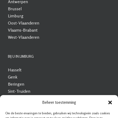
Antwerpen
Brussel
Limburg
Oost-Vlaanderen
Vlaams-Brabant
West-Vlaanderen
BIJ U IN LIMBURG
Hasselt
Genk
Beringen
Sint-Truiden
Maasmechelen
Beheer toestemming
Lommel
Heusden-Zolder
Om de beste ervaringen te bieden, gebruiken wij technologieën zoals cookies
om informatie over je apparaat op te slaan en/of te raadplegen. Door in te