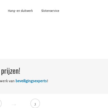
Hang- en sluitwerk
Slotenservice
prijzen!
twerk van
beveiligingsexperts
!
3