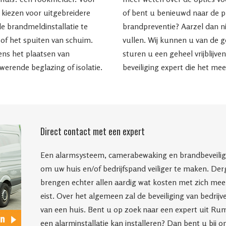
e kiezen voor uitgebreidere
of bent u benieuwd naar de p
e brandmeldinstallatie te
brandpreventie? Aarzel dan n
of het spuiten van schuim.
vullen. Wij kunnen u van de g
ens het plaatsen van
sturen u een geheel vrijblijve
erende beglazing of isolatie.
beveiliging expert die het m
Direct contact met een expert
Een alarmsysteem, camerabewaking en brandbeveiligin
om uw huis en/of bedrijfspand veiliger te maken. Derg
brengen echter allen aardig wat kosten met zich mee, 
eist. Over het algemeen zal de beveiliging van bedrij
van een huis. Bent u op zoek naar een expert uit Ru
een alarminstallatie kan installeren? Dan bent u bij o