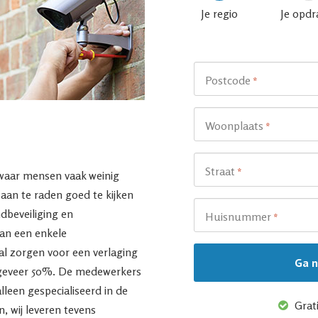
Je regio
Je opdr
Postcode
*
Woonplaats
*
Straat
*
 waar mensen vaak weinig
aan te raden goed te kijken
ndbeveiliging en
Huisnummer
*
van een enkele
l zorgen voor een verlaging
ngeveer 50%. De medewerkers
lleen gespecialiseerd in de
Grati
n, wij leveren tevens