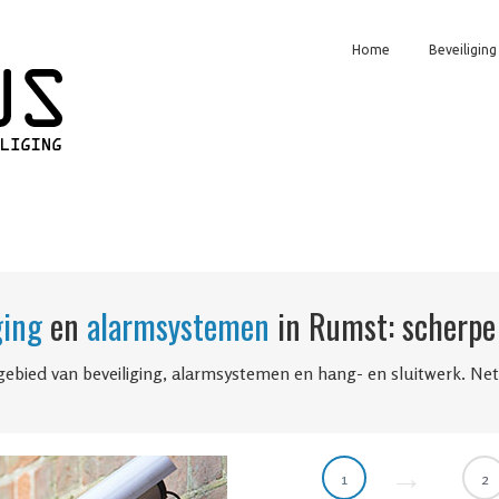
Home
Beveiliging
ging
en
alarmsystemen
in Rumst: scherpe 
gebied van beveiliging, alarmsystemen en hang- en sluitwerk. Ne
1
2