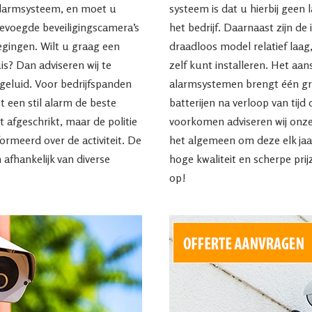
alarmsysteem, en moet u
systeem is dat u hierbij geen 
evoegde beveiligingscamera’s
het bedrijf. Daarnaast zijn de
egingen. Wilt u graag een
draadloos model relatief laa
uis? Dan adviseren wij te
zelf kunt installeren. Het aa
geluid. Voor bedrijfspanden
alarmsystemen brengt één gro
 een stil alarm de beste
batterijen na verloop van tij
t afgeschrikt, maar de politie
voorkomen adviseren wij onz
ormeerd over de activiteit. De
het algemeen om deze elk jaa
 afhankelijk van diverse
hoge kwaliteit en scherpe pri
op!