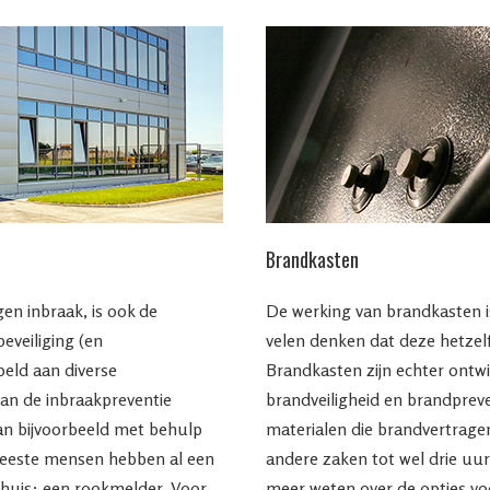
Brandkasten
gen inbraak, is ook de
De werking van brandkasten 
eveiliging (en
velen denken dat deze hetzelf
eld aan diverse
Brandkasten zijn echter ontw
van de inbraakpreventie
brandveiligheid en brandpreve
an bijvoorbeeld met behulp
materialen die brandvertrag
meeste mensen hebben al een
andere zaken tot wel drie uur
 huis: een rookmelder. Voor
meer weten over de opties vo