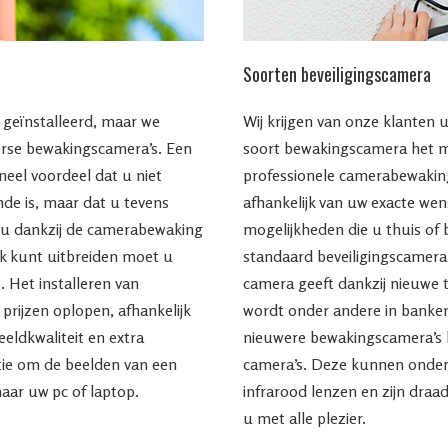
Soorten beveiligingscamera
geïnstalleerd, maar we
Wij krijgen van onze klanten 
rse bewakingscamera’s. Een
soort bewakingscamera het me
neel voordeel dat u niet
professionele camerabewaking
nde is, maar dat u tevens
afhankelijk van uw exacte we
l u dankzij de camerabewaking
mogelijkheden die u thuis of 
erk kunt uitbreiden moet u
standaard beveiligingscamera
. Het installeren van
camera geeft dankzij nieuwe 
prijzen oplopen, afhankelijk
wordt onder andere in banken
eldkwaliteit en extra
nieuwere bewakingscamera’s 
ptie om de beelden van een
camera’s. Deze kunnen onder
aar uw pc of laptop.
infrarood lenzen en zijn draa
u met alle plezier.